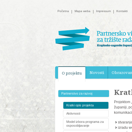
Početna
|
Mapa weba
|
Impressum
|
Kontakti
Novosti
Obrazovan
O projektu
Krat
Partnerstvo za razvoj
Projektom 
Kratki opis projekta
županiji, p
komunikacij
Aktivnosti
Model izbora programa za
stvaranj
osposobljavanje
izradu w