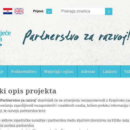
Prijava
je
Poduzetništvo
Natječaji i oglasi
Adresar
Linkovi
Va
ki opis projekta
„
Partnerstvo za razvoj
“ doprinijeti će se smanjenju nezaposlenosti u Krapinsko-z
ovećanju zapošljivosti nezaposlenih i neaktivnih osoba, bržem protoku informacija i
i, te razvoju partnerstva kroz:
e aktivne zajedničke suradnje i partnerstva među ključnim dionicima na tržištu rada
eb portala partnerstva