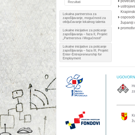
povećanj
Rezultati
ustrojav
Krapinsk
Lokalna partnerstva za
osposobl
zapošljavanje, mogućnosti za
otključavanje lokalnog talenta
županiji 
promotiv
Lokalne inicijative za poticanje
zapošljavanja – faza II, Projekt
„Partnerstva i Mogućnosti”
Lokalne inicijative za poticanje
zapošljavanja – faza III, Projekt
Enter-Entrepreneurship for
Employment
UGOVORNO
H
z
K
ž