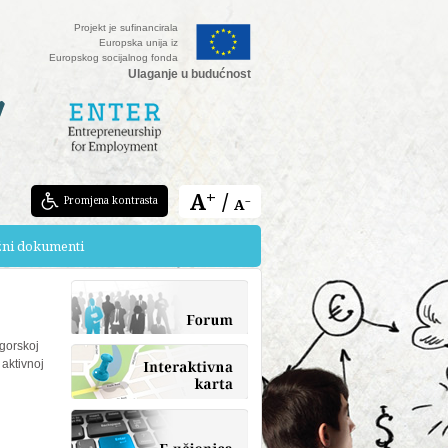
Projekt je sufinancirala
Europska unija iz
Europskog socijalnog fonda
Ulaganje u budućnost
A⁺ /
Promjena kontrasta
A⁻
žni dokumenti
agorskoj
 aktivnoj