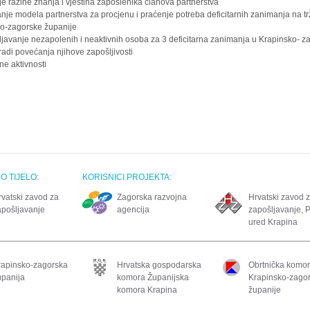
e razine znanja i vještina zaposlenika članova partnerstva
anje modela partnerstva za procjenu i praćenje potreba deficitarnih zanimanja na tr
o-zagorske županije
javanje nezapolenih i neaktivnih osoba za 3 deficitarna zanimanja u Krapinsko- z
radi povećanja njihove zapošljivosti
ne aktivnosti
 TIJELO:
KORISNICI PROJEKTA:
rvatski zavod za
Zagorska razvojna
Hrvatski zavod 
apošljavanje
agencija
zapošljavanje, 
ured Krapina
rapinsko-zagorska
Hrvatska gospodarska
Obrtnička komo
upanija
komora Županijska
Krapinsko-zago
komora Krapina
županije