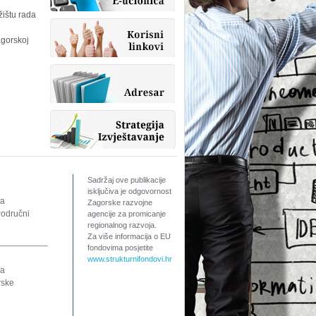
žištu rada
agorskoj
Sadržaj ove publikacije
isključiva je odgovornost
za
Zagorske razvojne
Područni
agencije za promicanje
regionalnog razvoja.
Za više informacija o EU
fondovima posjetite
www.strukturnifondovi.hr
ra
rske