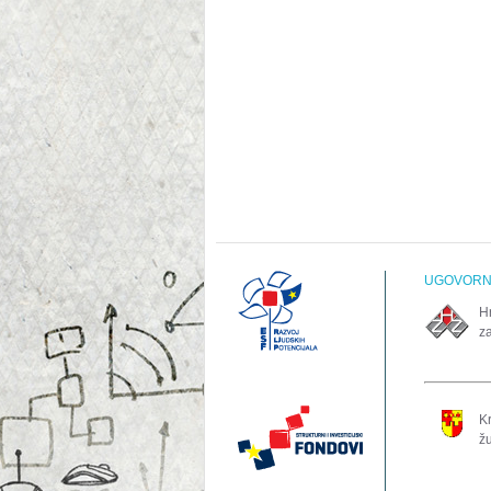
UGOVORNO
H
z
K
ž