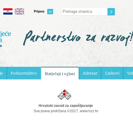
Prijava
je
Poduzetništvo
Adresar
Linkovi
Va
Natječaji i oglasi
Hrvatski zavod za zapošljavanje
Sva prava pridržana ©2017, www.hzz.hr