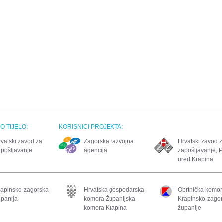
 TIJELO:
KORISNICI PROJEKTA:
rvatski zavod za
Zagorska razvojna
Hrvatski zavod 
apošljavanje
agencija
zapošljavanje, 
ured Krapina
rapinsko-zagorska
Hrvatska gospodarska
Obrtnička komo
upanija
komora Županijska
Krapinsko-zago
komora Krapina
županije