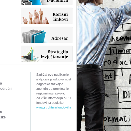
Sadržaj ove publikacije
isključiva je odgovornost
za
Zagorske razvojne
Područni
agencije za promicanje
regionalnog razvoja.
Za više informacija o EU
fondovima posjetite
www.strukturnifondovi.hr
ra
rske