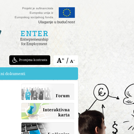
Projekt je sufinancirala
Europska unija iz
Europskog socijalnog fonda
Ulaganje u budućnost
A⁺ /
Promjena kontrasta
A⁻
žni dokumenti